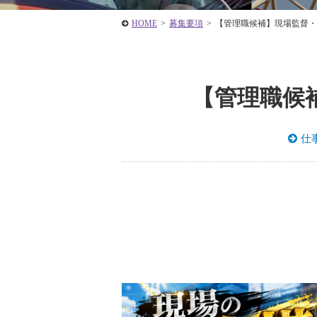
HOME
>
募集要項
>
【管理職候補】現場監督・
【管理職候
仕