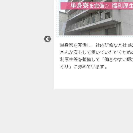
単身寮を完備し、社内研修など社員の皆
外部機関からも取
さんが安心して働いていただくための福
をいただいており
利厚生等を整備して「働きやすい環境づ
くり」に努めています。