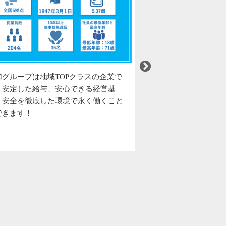
企業で
働きやすい環境つくりに力を入れていま
こ
営基
す！福利厚生が充実しています。
「
くこと
は
正
付
い